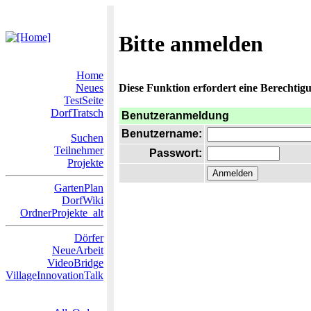
Bitte anmelden
Home
Neues
Diese Funktion erfordert eine Berechtigu
TestSeite
DorfTratsch
Benutzeranmeldung
Benutzername:
Suchen
Teilnehmer
Passwort:
Projekte
GartenPlan
DorfWiki
OrdnerProjekte_alt
Dörfer
NeueArbeit
VideoBridge
VillageInnovationTalk