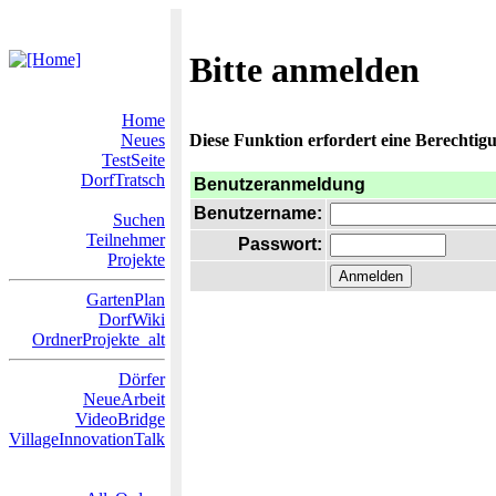
Bitte anmelden
Home
Neues
Diese Funktion erfordert eine Berechtigu
TestSeite
DorfTratsch
Benutzeranmeldung
Benutzername:
Suchen
Teilnehmer
Passwort:
Projekte
GartenPlan
DorfWiki
OrdnerProjekte_alt
Dörfer
NeueArbeit
VideoBridge
VillageInnovationTalk