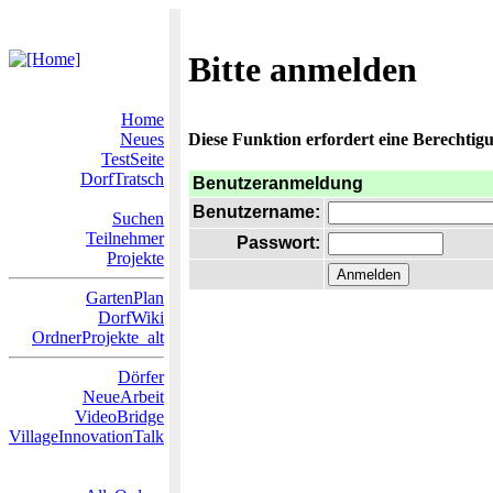
Bitte anmelden
Home
Neues
Diese Funktion erfordert eine Berechtigu
TestSeite
DorfTratsch
Benutzeranmeldung
Benutzername:
Suchen
Teilnehmer
Passwort:
Projekte
GartenPlan
DorfWiki
OrdnerProjekte_alt
Dörfer
NeueArbeit
VideoBridge
VillageInnovationTalk