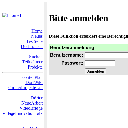
Bitte anmelden
Home
Neues
Diese Funktion erfordert eine Berechtigu
TestSeite
DorfTratsch
Benutzeranmeldung
Benutzername:
Suchen
Teilnehmer
Passwort:
Projekte
GartenPlan
DorfWiki
OrdnerProjekte_alt
Dörfer
NeueArbeit
VideoBridge
VillageInnovationTalk