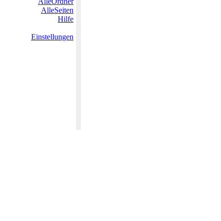
AlleOrdner
AlleSeiten
Hilfe
Einstellungen