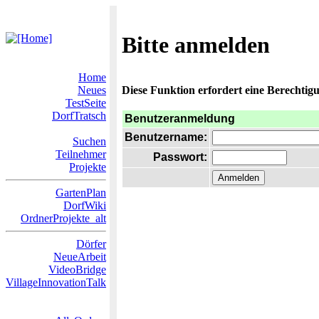
Bitte anmelden
Home
Neues
Diese Funktion erfordert eine Berechtigu
TestSeite
DorfTratsch
Benutzeranmeldung
Benutzername:
Suchen
Teilnehmer
Passwort:
Projekte
GartenPlan
DorfWiki
OrdnerProjekte_alt
Dörfer
NeueArbeit
VideoBridge
VillageInnovationTalk