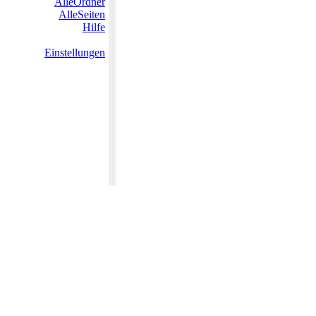
AlleOrdner
AlleSeiten
Hilfe
Einstellungen