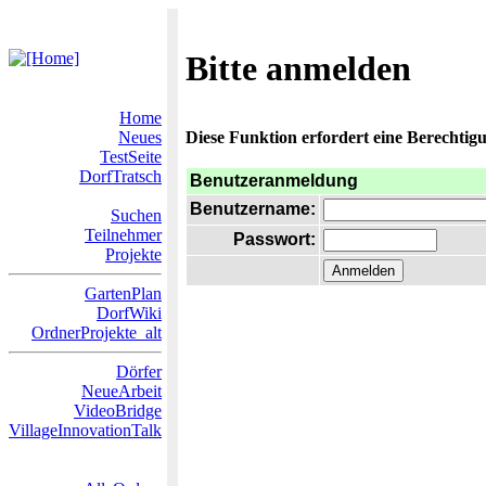
Bitte anmelden
Home
Neues
Diese Funktion erfordert eine Berechtigu
TestSeite
DorfTratsch
Benutzeranmeldung
Benutzername:
Suchen
Teilnehmer
Passwort:
Projekte
GartenPlan
DorfWiki
OrdnerProjekte_alt
Dörfer
NeueArbeit
VideoBridge
VillageInnovationTalk