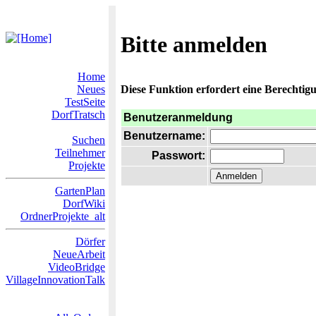
Bitte anmelden
Home
Neues
Diese Funktion erfordert eine Berechtigu
TestSeite
DorfTratsch
Benutzeranmeldung
Benutzername:
Suchen
Teilnehmer
Passwort:
Projekte
GartenPlan
DorfWiki
OrdnerProjekte_alt
Dörfer
NeueArbeit
VideoBridge
VillageInnovationTalk