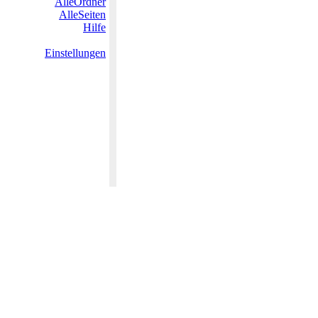
AlleOrdner
AlleSeiten
Hilfe
Einstellungen