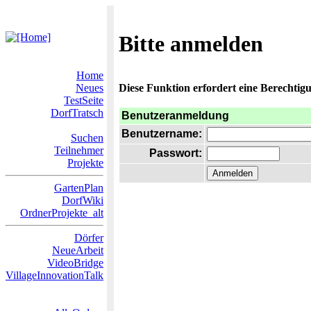
Bitte anmelden
Home
Neues
Diese Funktion erfordert eine Berechtigu
TestSeite
DorfTratsch
Benutzeranmeldung
Benutzername:
Suchen
Teilnehmer
Passwort:
Projekte
GartenPlan
DorfWiki
OrdnerProjekte_alt
Dörfer
NeueArbeit
VideoBridge
VillageInnovationTalk