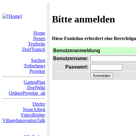
Bitte anmelden
Home
Neues
Diese Funktion erfordert eine Berechtigu
TestSeite
DorfTratsch
Benutzeranmeldung
Benutzername:
Suchen
Teilnehmer
Passwort:
Projekte
GartenPlan
DorfWiki
OrdnerProjekte_alt
Dörfer
NeueArbeit
VideoBridge
VillageInnovationTalk