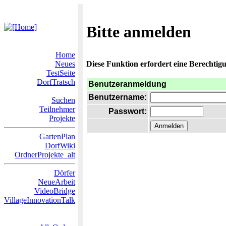
Bitte anmelden
Home
Neues
Diese Funktion erfordert eine Berechtigu
TestSeite
DorfTratsch
Benutzeranmeldung
Benutzername:
Suchen
Teilnehmer
Passwort:
Projekte
GartenPlan
DorfWiki
OrdnerProjekte_alt
Dörfer
NeueArbeit
VideoBridge
VillageInnovationTalk