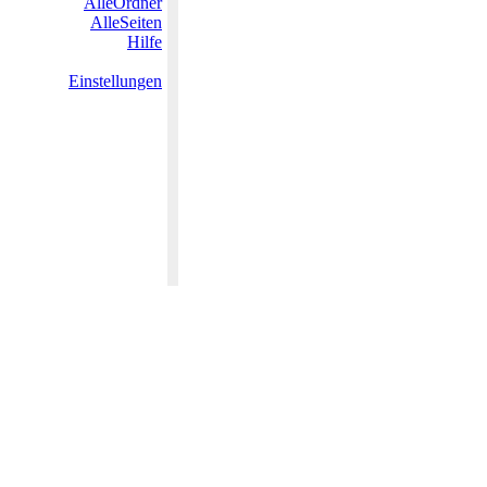
AlleOrdner
AlleSeiten
Hilfe
Einstellungen