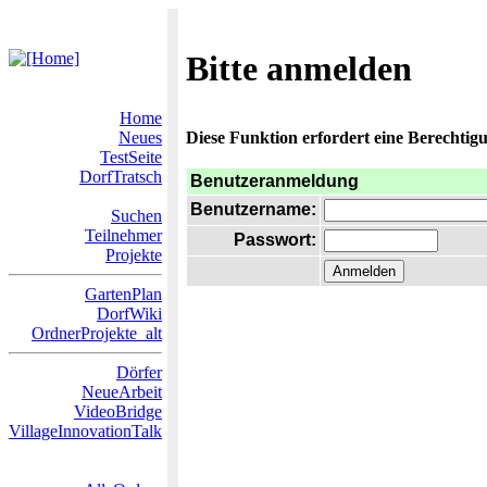
Bitte anmelden
Home
Neues
Diese Funktion erfordert eine Berechtigu
TestSeite
DorfTratsch
Benutzeranmeldung
Benutzername:
Suchen
Teilnehmer
Passwort:
Projekte
GartenPlan
DorfWiki
OrdnerProjekte_alt
Dörfer
NeueArbeit
VideoBridge
VillageInnovationTalk