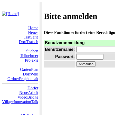
Bitte anmelden
Home
Neues
Diese Funktion erfordert eine Berechtigu
TestSeite
DorfTratsch
Benutzeranmeldung
Benutzername:
Suchen
Teilnehmer
Passwort:
Projekte
GartenPlan
DorfWiki
OrdnerProjekte_alt
Dörfer
NeueArbeit
VideoBridge
VillageInnovationTalk