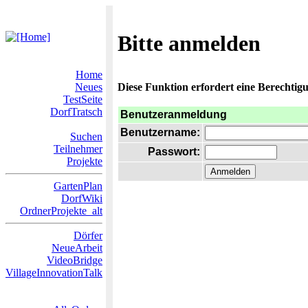
Bitte anmelden
Home
Neues
Diese Funktion erfordert eine Berechtigu
TestSeite
DorfTratsch
Benutzeranmeldung
Benutzername:
Suchen
Teilnehmer
Passwort:
Projekte
GartenPlan
DorfWiki
OrdnerProjekte_alt
Dörfer
NeueArbeit
VideoBridge
VillageInnovationTalk