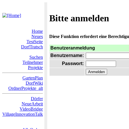
Bitte anmelden
Home
Neues
Diese Funktion erfordert eine Berechtigu
TestSeite
DorfTratsch
Benutzeranmeldung
Benutzername:
Suchen
Teilnehmer
Passwort:
Projekte
GartenPlan
DorfWiki
OrdnerProjekte_alt
Dörfer
NeueArbeit
VideoBridge
VillageInnovationTalk