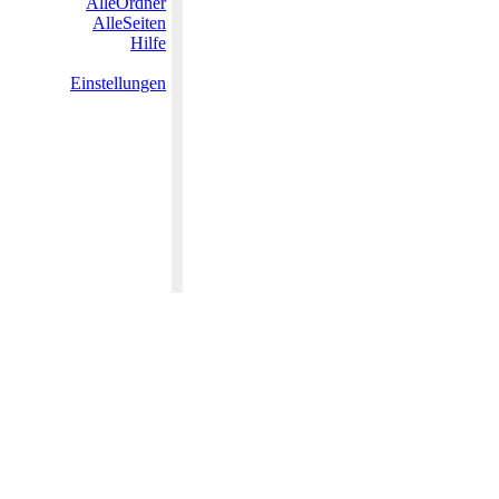
AlleOrdner
AlleSeiten
Hilfe
Einstellungen