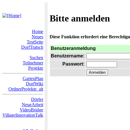
Bitte anmelden
Home
Neues
Diese Funktion erfordert eine Berechtigu
TestSeite
DorfTratsch
Benutzeranmeldung
Benutzername:
Suchen
Teilnehmer
Passwort:
Projekte
GartenPlan
DorfWiki
OrdnerProjekte_alt
Dörfer
NeueArbeit
VideoBridge
VillageInnovationTalk