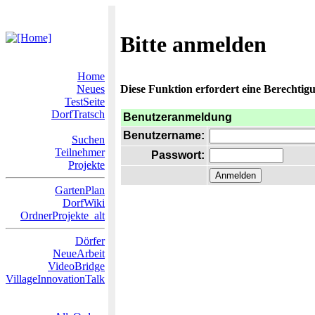
Bitte anmelden
Home
Neues
Diese Funktion erfordert eine Berechtigu
TestSeite
DorfTratsch
Benutzeranmeldung
Benutzername:
Suchen
Teilnehmer
Passwort:
Projekte
GartenPlan
DorfWiki
OrdnerProjekte_alt
Dörfer
NeueArbeit
VideoBridge
VillageInnovationTalk