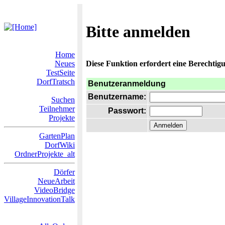
Bitte anmelden
Home
Neues
Diese Funktion erfordert eine Berechtigu
TestSeite
DorfTratsch
Benutzeranmeldung
Benutzername:
Suchen
Teilnehmer
Passwort:
Projekte
GartenPlan
DorfWiki
OrdnerProjekte_alt
Dörfer
NeueArbeit
VideoBridge
VillageInnovationTalk