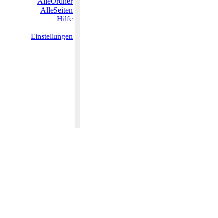
AlleOrdner
AlleSeiten
Hilfe
Einstellungen