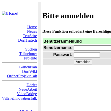
Bitte anmelden
Home
Neues
Diese Funktion erfordert eine Berechtigu
TestSeite
DorfTratsch
Benutzeranmeldung
Benutzername:
Suchen
Teilnehmer
Passwort:
Projekte
GartenPlan
DorfWiki
OrdnerProjekte_alt
Dörfer
NeueArbeit
VideoBridge
VillageInnovationTalk