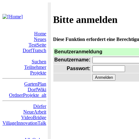
Bitte anmelden
Home
Neues
Diese Funktion erfordert eine Berechtigu
TestSeite
DorfTratsch
Benutzeranmeldung
Benutzername:
Suchen
Teilnehmer
Passwort:
Projekte
GartenPlan
DorfWiki
OrdnerProjekte_alt
Dörfer
NeueArbeit
VideoBridge
VillageInnovationTalk