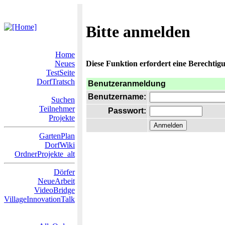
Bitte anmelden
Home
Neues
Diese Funktion erfordert eine Berechtigu
TestSeite
DorfTratsch
Benutzeranmeldung
Benutzername:
Suchen
Teilnehmer
Passwort:
Projekte
GartenPlan
DorfWiki
OrdnerProjekte_alt
Dörfer
NeueArbeit
VideoBridge
VillageInnovationTalk