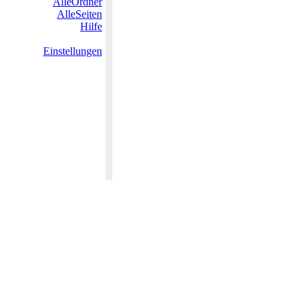
AlleOrdner
AlleSeiten
Hilfe
Einstellungen