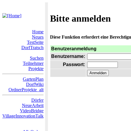
Bitte anmelden
Home
Neues
Diese Funktion erfordert eine Berechtigu
TestSeite
DorfTratsch
Benutzeranmeldung
Benutzername:
Suchen
Teilnehmer
Passwort:
Projekte
GartenPlan
DorfWiki
OrdnerProjekte_alt
Dörfer
NeueArbeit
VideoBridge
VillageInnovationTalk