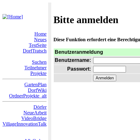
Bitte anmelden
Home
Neues
Diese Funktion erfordert eine Berechtigu
TestSeite
DorfTratsch
Benutzeranmeldung
Benutzername:
Suchen
Teilnehmer
Passwort:
Projekte
GartenPlan
DorfWiki
OrdnerProjekte_alt
Dörfer
NeueArbeit
VideoBridge
VillageInnovationTalk