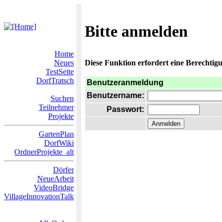
Bitte anmelden
Home
Neues
Diese Funktion erfordert eine Berechtigu
TestSeite
DorfTratsch
Benutzeranmeldung
Benutzername:
Suchen
Teilnehmer
Passwort:
Projekte
GartenPlan
DorfWiki
OrdnerProjekte_alt
Dörfer
NeueArbeit
VideoBridge
VillageInnovationTalk