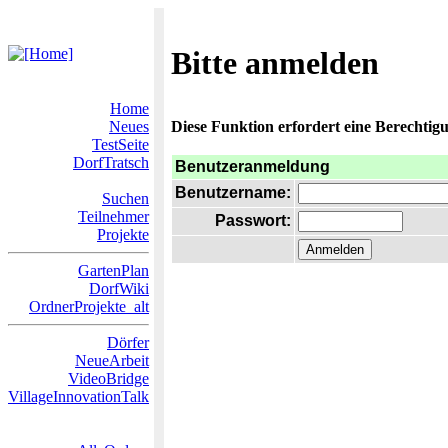
Bitte anmelden
Home
Neues
Diese Funktion erfordert eine Berechtigu
TestSeite
DorfTratsch
Benutzeranmeldung
Benutzername:
Suchen
Teilnehmer
Passwort:
Projekte
GartenPlan
DorfWiki
OrdnerProjekte_alt
Dörfer
NeueArbeit
VideoBridge
VillageInnovationTalk