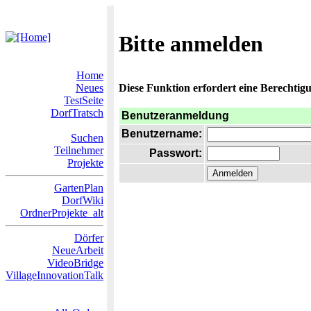
Bitte anmelden
Home
Neues
Diese Funktion erfordert eine Berechtigu
TestSeite
DorfTratsch
Benutzeranmeldung
Benutzername:
Suchen
Teilnehmer
Passwort:
Projekte
GartenPlan
DorfWiki
OrdnerProjekte_alt
Dörfer
NeueArbeit
VideoBridge
VillageInnovationTalk