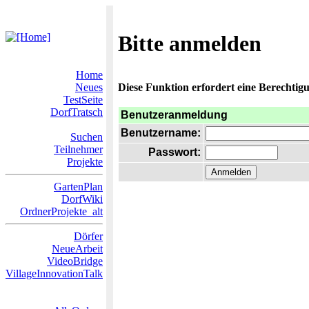
Bitte anmelden
Home
Neues
Diese Funktion erfordert eine Berechtigu
TestSeite
DorfTratsch
Benutzeranmeldung
Benutzername:
Suchen
Teilnehmer
Passwort:
Projekte
GartenPlan
DorfWiki
OrdnerProjekte_alt
Dörfer
NeueArbeit
VideoBridge
VillageInnovationTalk