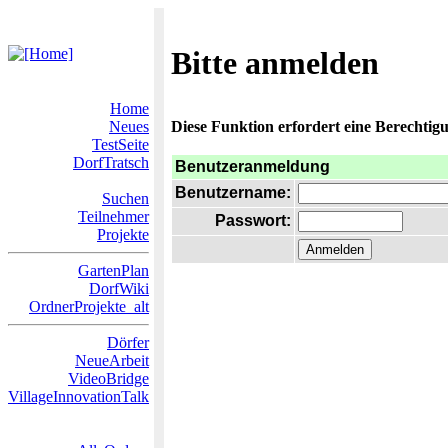
Bitte anmelden
Home
Neues
Diese Funktion erfordert eine Berechtigu
TestSeite
DorfTratsch
Benutzeranmeldung
Benutzername:
Suchen
Teilnehmer
Passwort:
Projekte
GartenPlan
DorfWiki
OrdnerProjekte_alt
Dörfer
NeueArbeit
VideoBridge
VillageInnovationTalk