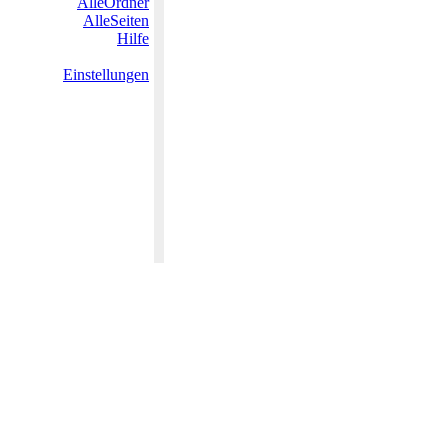
AlleOrdner
AlleSeiten
Hilfe
Einstellungen