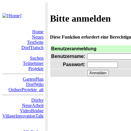
Bitte anmelden
Home
Neues
Diese Funktion erfordert eine Berechtigu
TestSeite
DorfTratsch
Benutzeranmeldung
Benutzername:
Suchen
Teilnehmer
Passwort:
Projekte
GartenPlan
DorfWiki
OrdnerProjekte_alt
Dörfer
NeueArbeit
VideoBridge
VillageInnovationTalk