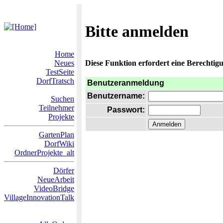
Bitte anmelden
Home
Neues
Diese Funktion erfordert eine Berechtigu
TestSeite
DorfTratsch
Benutzeranmeldung
Benutzername:
Suchen
Teilnehmer
Passwort:
Projekte
GartenPlan
DorfWiki
OrdnerProjekte_alt
Dörfer
NeueArbeit
VideoBridge
VillageInnovationTalk