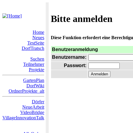
Bitte anmelden
Home
Neues
Diese Funktion erfordert eine Berechtigu
TestSeite
DorfTratsch
Benutzeranmeldung
Benutzername:
Suchen
Teilnehmer
Passwort:
Projekte
GartenPlan
DorfWiki
OrdnerProjekte_alt
Dörfer
NeueArbeit
VideoBridge
VillageInnovationTalk