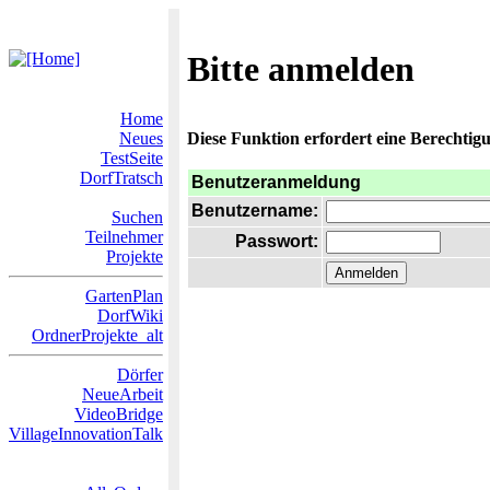
Bitte anmelden
Home
Neues
Diese Funktion erfordert eine Berechtigu
TestSeite
DorfTratsch
Benutzeranmeldung
Benutzername:
Suchen
Teilnehmer
Passwort:
Projekte
GartenPlan
DorfWiki
OrdnerProjekte_alt
Dörfer
NeueArbeit
VideoBridge
VillageInnovationTalk