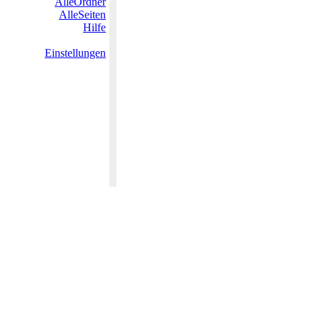
AlleOrdner
AlleSeiten
Hilfe
Einstellungen