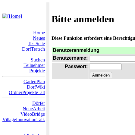
Bitte anmelden
Home
Neues
Diese Funktion erfordert eine Berechtigu
TestSeite
DorfTratsch
Benutzeranmeldung
Benutzername:
Suchen
Teilnehmer
Passwort:
Projekte
GartenPlan
DorfWiki
OrdnerProjekte_alt
Dörfer
NeueArbeit
VideoBridge
VillageInnovationTalk