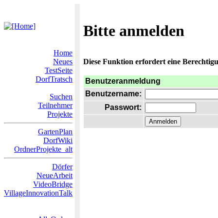
Bitte anmelden
Home
Neues
Diese Funktion erfordert eine Berechtigu
TestSeite
DorfTratsch
Benutzeranmeldung
Benutzername:
Suchen
Teilnehmer
Passwort:
Projekte
GartenPlan
DorfWiki
OrdnerProjekte_alt
Dörfer
NeueArbeit
VideoBridge
VillageInnovationTalk