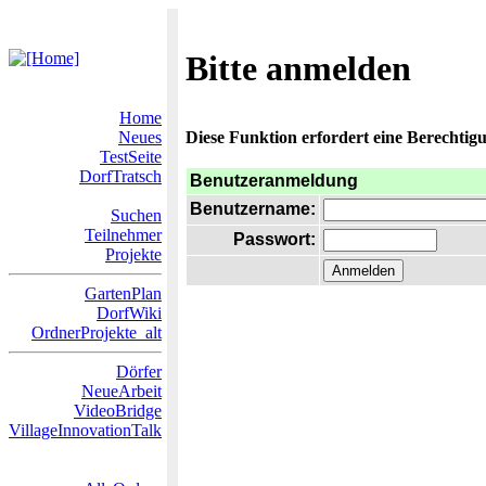
Bitte anmelden
Home
Neues
Diese Funktion erfordert eine Berechtigu
TestSeite
DorfTratsch
Benutzeranmeldung
Benutzername:
Suchen
Teilnehmer
Passwort:
Projekte
GartenPlan
DorfWiki
OrdnerProjekte_alt
Dörfer
NeueArbeit
VideoBridge
VillageInnovationTalk