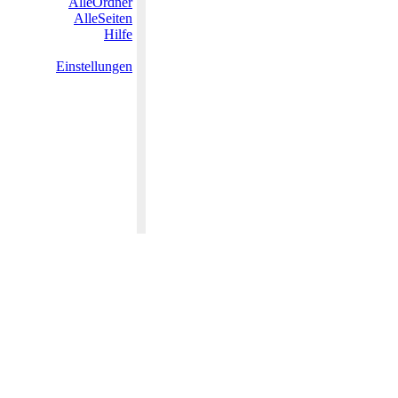
AlleOrdner
AlleSeiten
Hilfe
Einstellungen