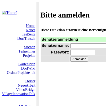
Bitte anmelden
Home
Neues
Diese Funktion erfordert eine Berechtigu
TestSeite
DorfTratsch
Benutzeranmeldung
Benutzername:
Suchen
Teilnehmer
Passwort:
Projekte
GartenPlan
DorfWiki
OrdnerProjekte_alt
Dörfer
NeueArbeit
VideoBridge
VillageInnovationTalk