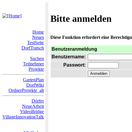
Bitte anmelden
Home
Neues
Diese Funktion erfordert eine Berechtigu
TestSeite
DorfTratsch
Benutzeranmeldung
Benutzername:
Suchen
Teilnehmer
Passwort:
Projekte
GartenPlan
DorfWiki
OrdnerProjekte_alt
Dörfer
NeueArbeit
VideoBridge
VillageInnovationTalk