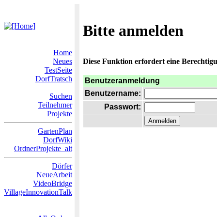
Bitte anmelden
Home
Neues
Diese Funktion erfordert eine Berechtigu
TestSeite
DorfTratsch
Benutzeranmeldung
Benutzername:
Suchen
Teilnehmer
Passwort:
Projekte
GartenPlan
DorfWiki
OrdnerProjekte_alt
Dörfer
NeueArbeit
VideoBridge
VillageInnovationTalk