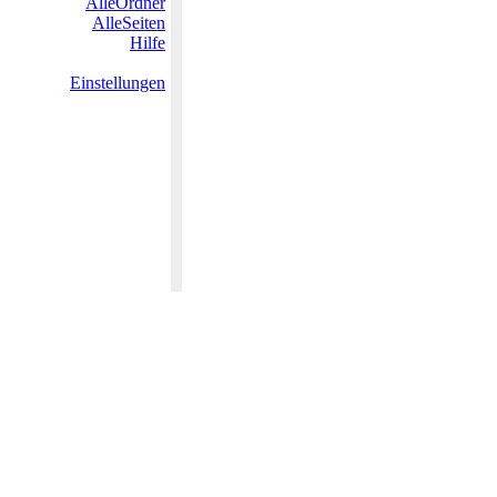
AlleOrdner
AlleSeiten
Hilfe
Einstellungen