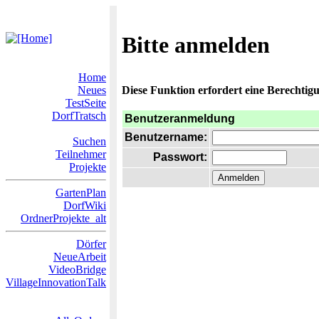
Bitte anmelden
Home
Neues
Diese Funktion erfordert eine Berechtigu
TestSeite
DorfTratsch
Benutzeranmeldung
Benutzername:
Suchen
Teilnehmer
Passwort:
Projekte
GartenPlan
DorfWiki
OrdnerProjekte_alt
Dörfer
NeueArbeit
VideoBridge
VillageInnovationTalk