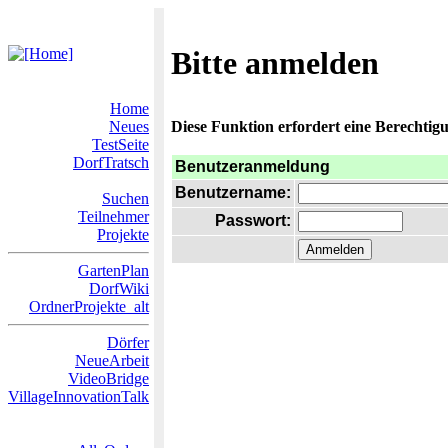
Bitte anmelden
Home
Neues
Diese Funktion erfordert eine Berechtigu
TestSeite
DorfTratsch
Benutzeranmeldung
Benutzername:
Suchen
Teilnehmer
Passwort:
Projekte
GartenPlan
DorfWiki
OrdnerProjekte_alt
Dörfer
NeueArbeit
VideoBridge
VillageInnovationTalk