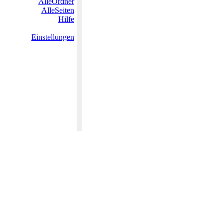
AlleOrdner
AlleSeiten
Hilfe
Einstellungen