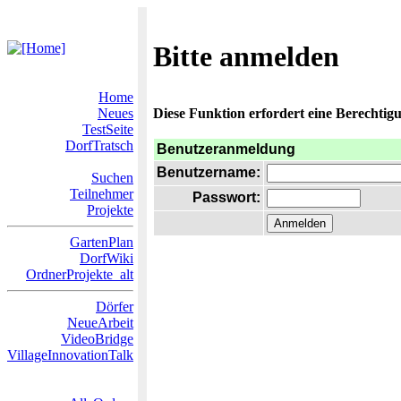
Bitte anmelden
Home
Neues
Diese Funktion erfordert eine Berechtigu
TestSeite
DorfTratsch
Benutzeranmeldung
Benutzername:
Suchen
Teilnehmer
Passwort:
Projekte
GartenPlan
DorfWiki
OrdnerProjekte_alt
Dörfer
NeueArbeit
VideoBridge
VillageInnovationTalk