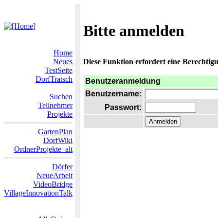
Bitte anmelden
Home
Neues
Diese Funktion erfordert eine Berechtigu
TestSeite
DorfTratsch
Benutzeranmeldung
Benutzername:
Suchen
Teilnehmer
Passwort:
Projekte
GartenPlan
DorfWiki
OrdnerProjekte_alt
Dörfer
NeueArbeit
VideoBridge
VillageInnovationTalk