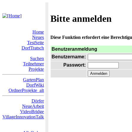
Bitte anmelden
Home
Neues
Diese Funktion erfordert eine Berechtigu
TestSeite
DorfTratsch
Benutzeranmeldung
Benutzername:
Suchen
Teilnehmer
Passwort:
Projekte
GartenPlan
DorfWiki
OrdnerProjekte_alt
Dörfer
NeueArbeit
VideoBridge
VillageInnovationTalk