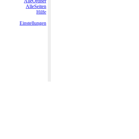
AlleOrdner
AlleSeiten
Hilfe
Einstellungen