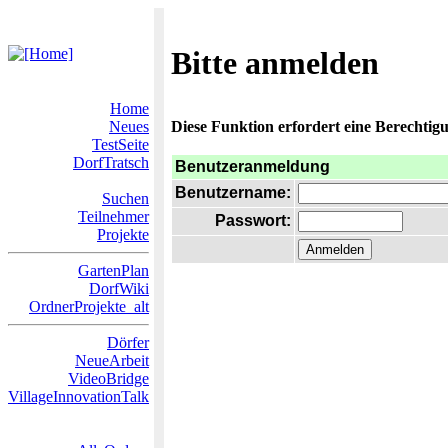
Bitte anmelden
Home
Neues
Diese Funktion erfordert eine Berechtigu
TestSeite
DorfTratsch
Benutzeranmeldung
Benutzername:
Suchen
Teilnehmer
Passwort:
Projekte
GartenPlan
DorfWiki
OrdnerProjekte_alt
Dörfer
NeueArbeit
VideoBridge
VillageInnovationTalk