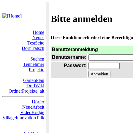
Bitte anmelden
Home
Neues
Diese Funktion erfordert eine Berechtigu
TestSeite
DorfTratsch
Benutzeranmeldung
Benutzername:
Suchen
Teilnehmer
Passwort:
Projekte
GartenPlan
DorfWiki
OrdnerProjekte_alt
Dörfer
NeueArbeit
VideoBridge
VillageInnovationTalk