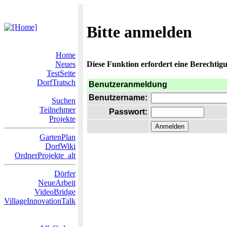
Bitte anmelden
Home
Neues
Diese Funktion erfordert eine Berechtigu
TestSeite
DorfTratsch
Benutzeranmeldung
Benutzername:
Suchen
Teilnehmer
Passwort:
Projekte
GartenPlan
DorfWiki
OrdnerProjekte_alt
Dörfer
NeueArbeit
VideoBridge
VillageInnovationTalk