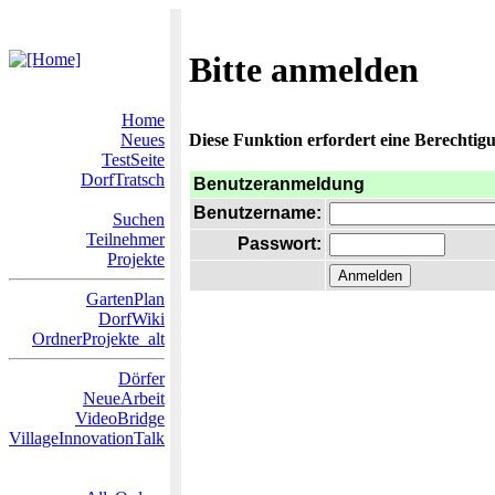
Bitte anmelden
Home
Neues
Diese Funktion erfordert eine Berechtigu
TestSeite
DorfTratsch
Benutzeranmeldung
Benutzername:
Suchen
Teilnehmer
Passwort:
Projekte
GartenPlan
DorfWiki
OrdnerProjekte_alt
Dörfer
NeueArbeit
VideoBridge
VillageInnovationTalk