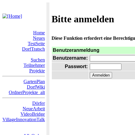
Bitte anmelden
Home
Neues
Diese Funktion erfordert eine Berechtigu
TestSeite
DorfTratsch
Benutzeranmeldung
Benutzername:
Suchen
Teilnehmer
Passwort:
Projekte
GartenPlan
DorfWiki
OrdnerProjekte_alt
Dörfer
NeueArbeit
VideoBridge
VillageInnovationTalk