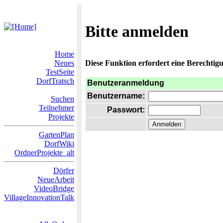
Bitte anmelden
Home
Neues
Diese Funktion erfordert eine Berechtigu
TestSeite
DorfTratsch
Benutzeranmeldung
Benutzername:
Suchen
Teilnehmer
Passwort:
Projekte
GartenPlan
DorfWiki
OrdnerProjekte_alt
Dörfer
NeueArbeit
VideoBridge
VillageInnovationTalk