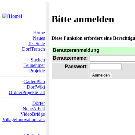
Bitte anmelden
Home
Neues
Diese Funktion erfordert eine Berechtigu
TestSeite
DorfTratsch
Benutzeranmeldung
Benutzername:
Suchen
Teilnehmer
Passwort:
Projekte
GartenPlan
DorfWiki
OrdnerProjekte_alt
Dörfer
NeueArbeit
VideoBridge
VillageInnovationTalk