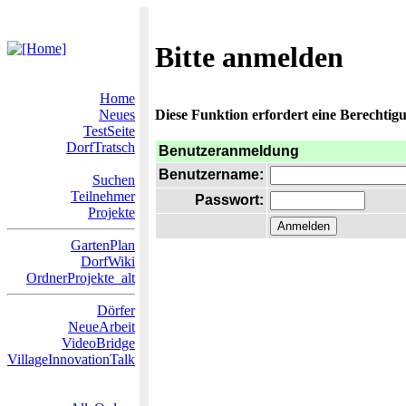
Bitte anmelden
Home
Neues
Diese Funktion erfordert eine Berechtigu
TestSeite
DorfTratsch
Benutzeranmeldung
Benutzername:
Suchen
Teilnehmer
Passwort:
Projekte
GartenPlan
DorfWiki
OrdnerProjekte_alt
Dörfer
NeueArbeit
VideoBridge
VillageInnovationTalk